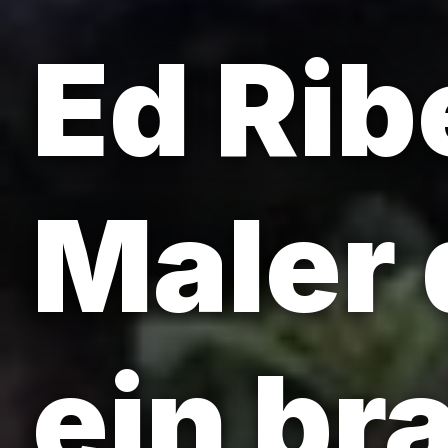
Ed Rib
Maler 
ein br