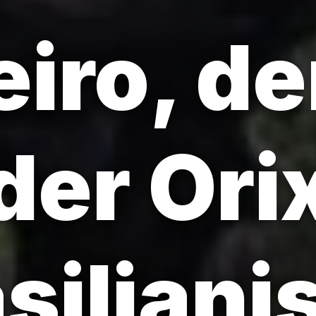
eiro, de
der Orix
asiliani