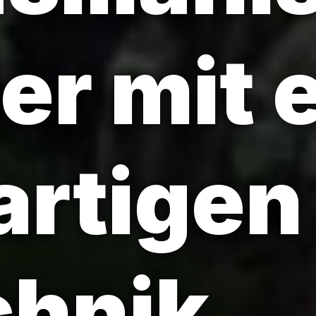
er mit 
artigen
hnik.