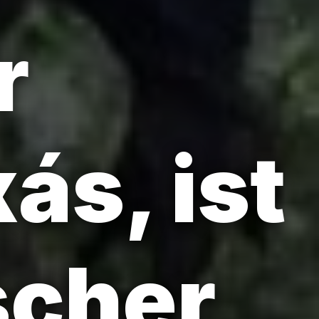
r
ás, ist
scher