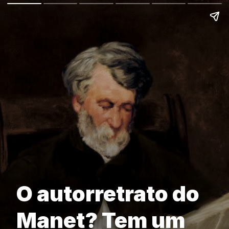
O autorretrato do
Manet? Tem um