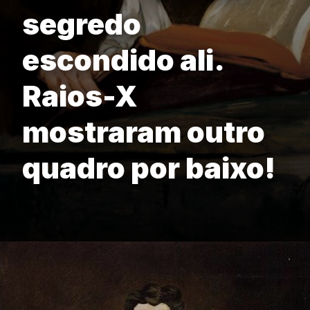
segredo
escondido ali.
Raios-X
mostraram outro
quadro por baixo!