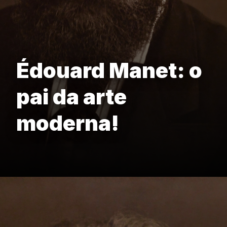
Édouard Manet: o
pai da arte
moderna!