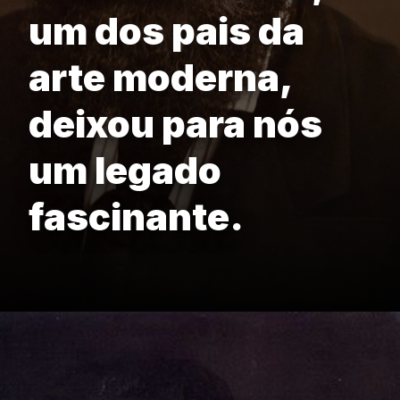
um dos pais da
arte moderna,
deixou para nós
um legado
fascinante.