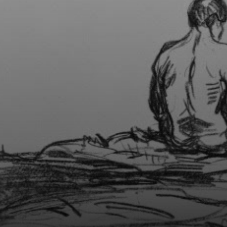
collective. Le
même ponton,
une douleur
profonde, moins
fulgurante mais
percutante.