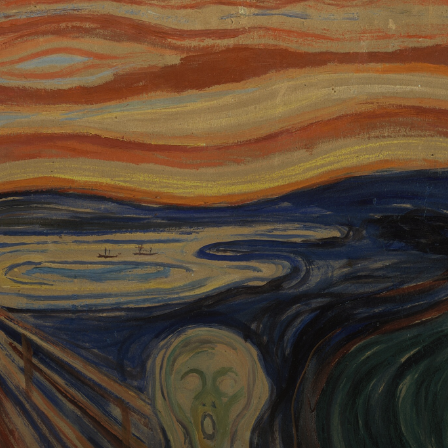
Son ultime
autoportrait. Un
homme vieux,
triste, entre
l'horloge qui
passe et un lit
solitaire. La vie
s'en va.