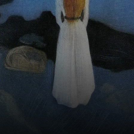
cycle de la vie, de
la mort. Une
auréole de sang,
une aura
surnaturelle.