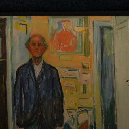
Un poème sur
l'amour, la vie, la
mort. Le rouge,
c'est la passion.
Le blanc, la joie.