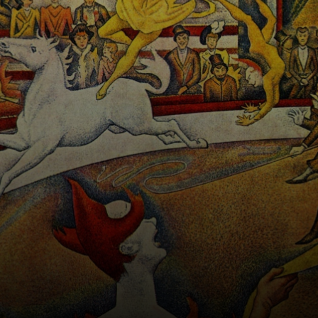
truques e
acrobacias
incríveis.