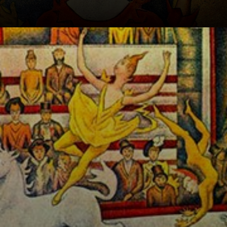
O Circo Fernando,
em Montmartre,
era um dos mais
populares da
época e um lugar