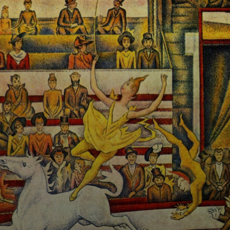
A pintura de
Seurat captura a
emoção e o
movimento de
uma parte da cena
do circo, com
trazos
ascendentes.