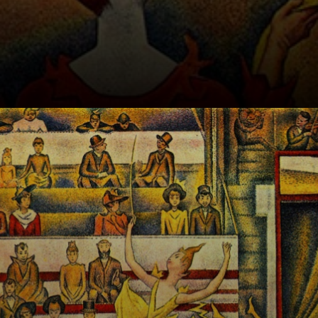
Um circo em Paris
era uma grande
atração, com
artistas que
ofereciam