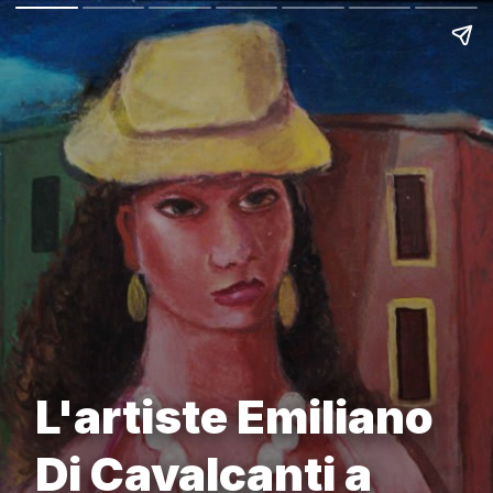
L'artiste Emiliano
Di Cavalcanti a