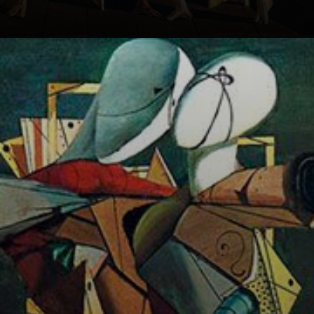
Manichins e
objetos,
combinados de
forma surrealista,
sem
personalidade,
sem alma.