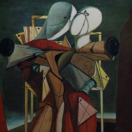
La prospettiva,
riconoscibile nel
pavimento a
tavole di legno,
non è coerente
con il resto dello
scenario. Una
dissonanza