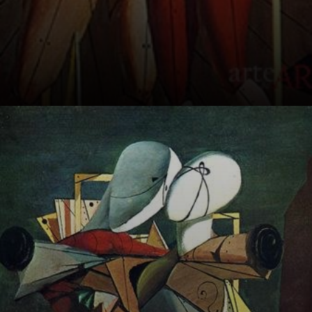
A arte de De
Chirico: um
mundo atemporal,
onde tempo e
espaço não