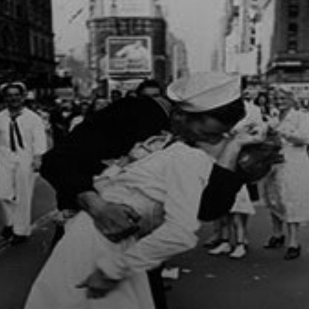
Das Foto packte
ihn, diese geballte
Zuneigung mitten
im Stadt-Chaos.
Einfach gut.