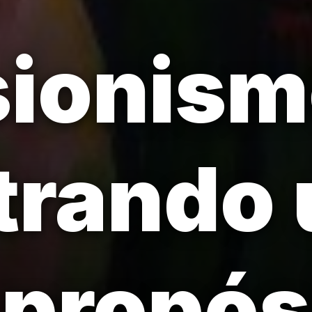
sionis
trando 
propós