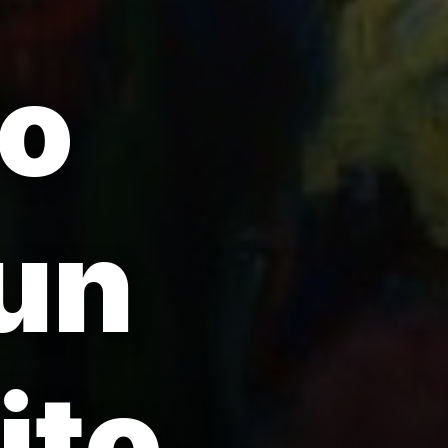
mo
un
ito.