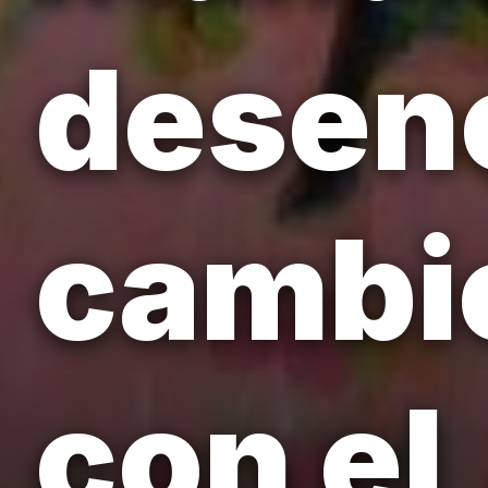
desen
cambio
con el