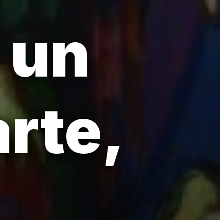
 un
arte,