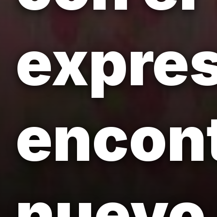
expre
encon
nuevo 