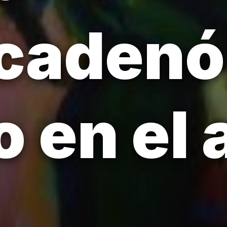
cadenó
 en el 