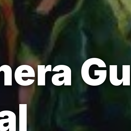
mera Gu
al