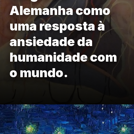
Alemanha como
uma resposta à
ansiedade da
humanidade com
o mundo.