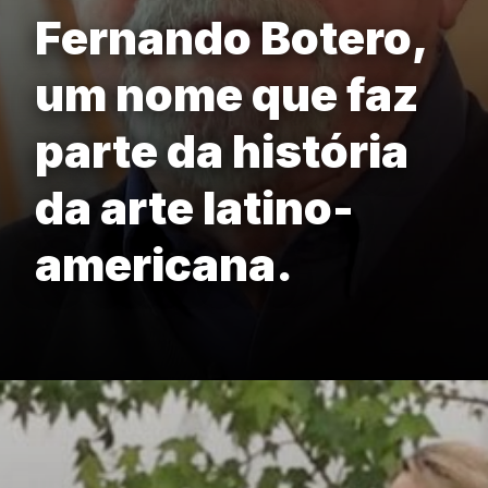
Fernando Botero,
um nome que faz
parte da história
da arte latino-
americana.