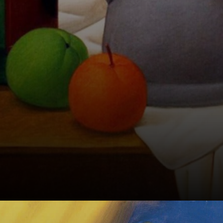
l'art de Botero ont
reçu le nom de
'Boterisme', car il
représente des
figures obèses,
toujours avec un
volume exagéré.