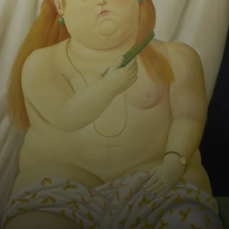
compte environ
trois mille
peintures et plus
de deux cents
sculptures, ainsi
que de nombreux
dessins et
aquarelles.