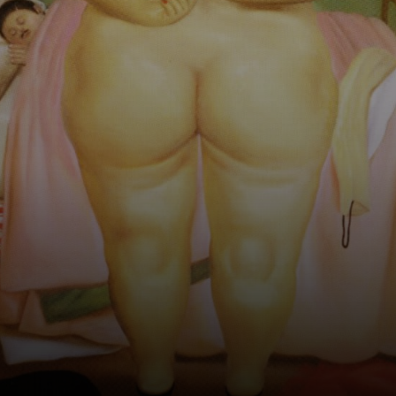
Diego Rivera et
José Clemente
Orozco, grâce à
des livres et des
reproductions.