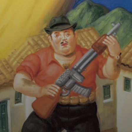
La cupidité
humaine est la
principale critique
de la sculpture de
Botero, qui
travaille