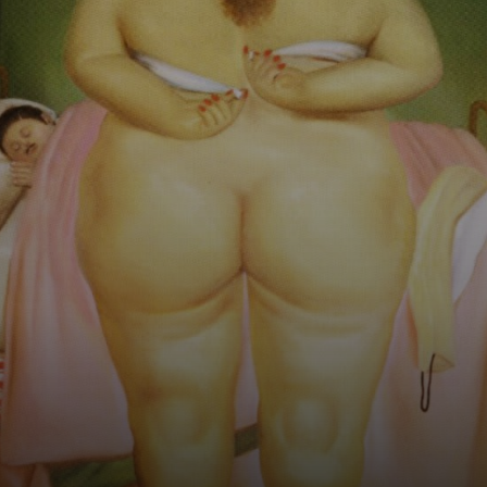
Botero se
consolidou como
um dos artistas
mais
reconhecidos da
região.