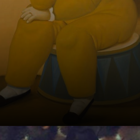
Botero respondia
com humor: 'Eu
não pinto pessoas
gordas!'