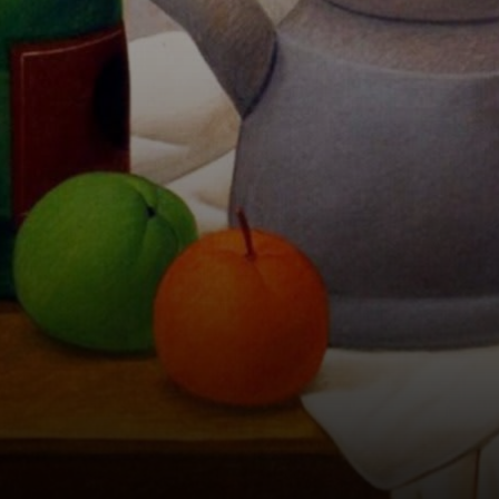
José Clemente
Orozco, mas logo
desenvolveu seu
estilo único: o
'Boterismo'.