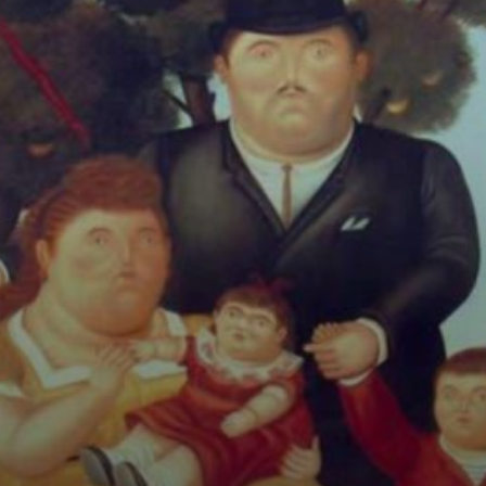
Fernando Botero:
um artista que
não apenas criou,
mas também doou
suas esculturas
para a cidade de