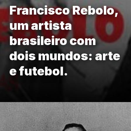
Francisco Rebolo,
um artista
brasileiro com
dois mundos: arte
e futebol.