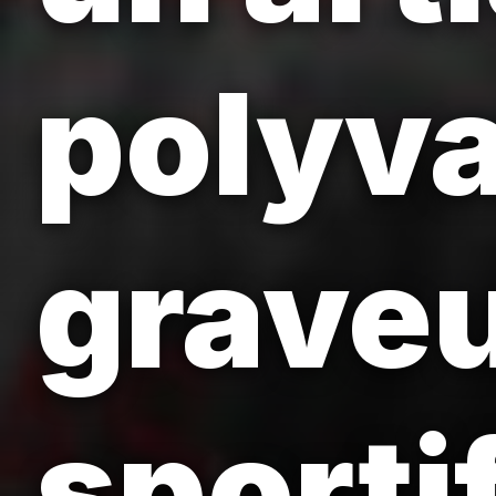
polyva
graveu
sporti