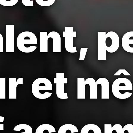
lent, pe
r et m
f accom