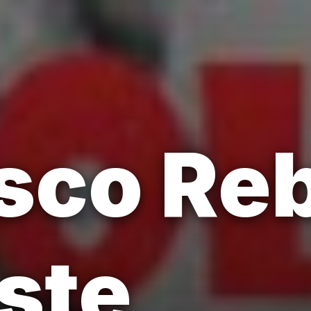
sco Reb
iste