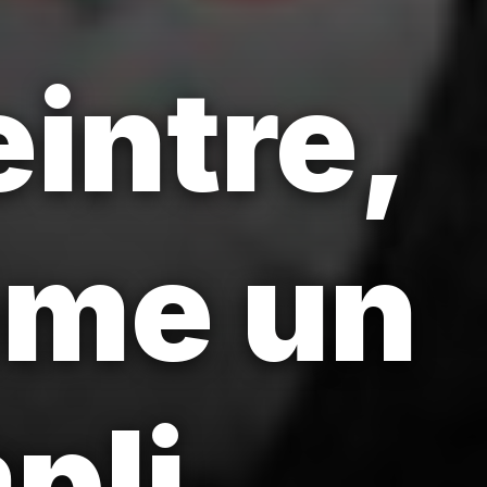
intre,
ême un
pli.