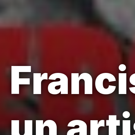
Franci
un art