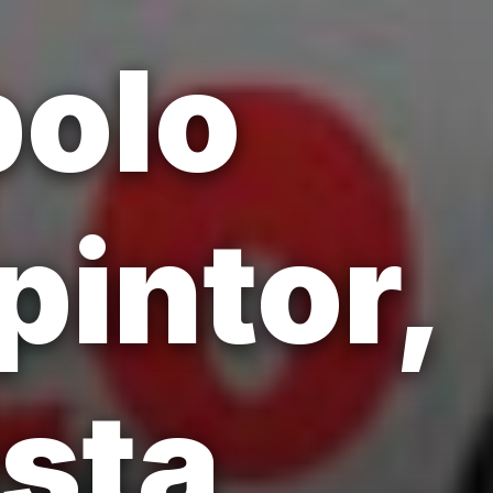
bolo
pintor,
asta