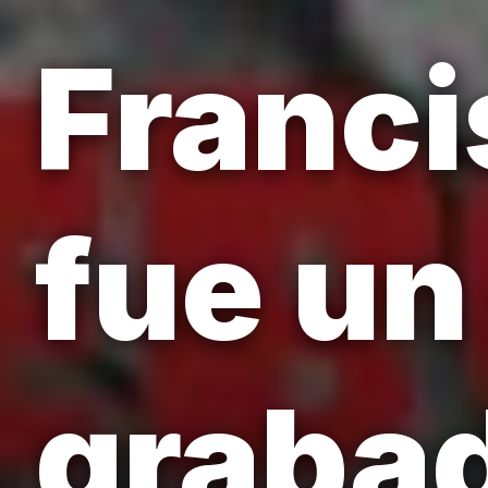
Franci
fue un
grabad