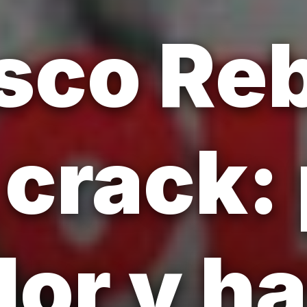
sco Re
 crack: 
or y h