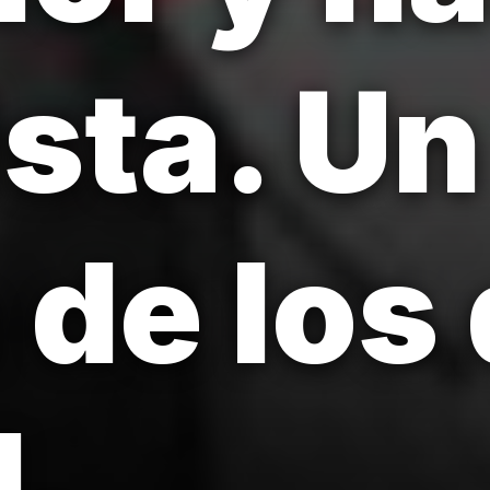
ista. Un
 de los
d.