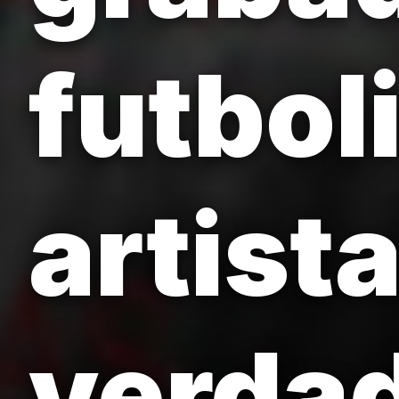
futbol
artista
verda