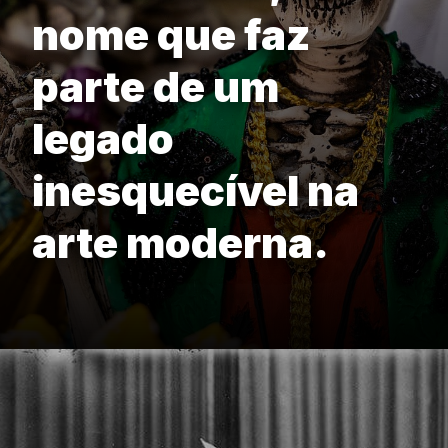
nome que faz
parte de um
legado
inesquecível na
arte moderna.