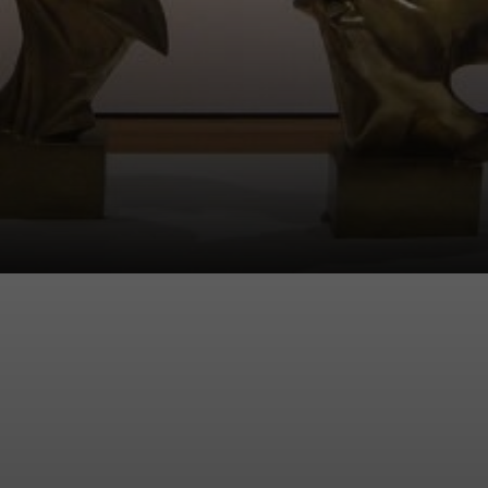
Un tal Balla les
enseñó el
Divisionismo.