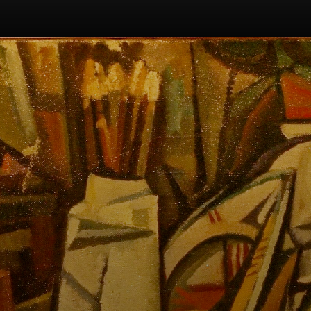
El Futurismo no se
quedó en pintar.
Se lanzó a la
escultura, música
y hasta
arquitectura. ¡No
conocía límites!