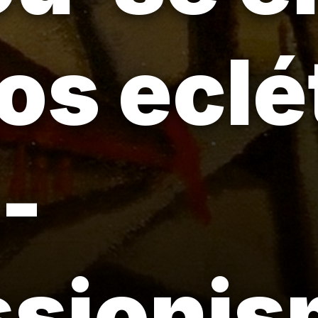
s eclé
-
ssionis