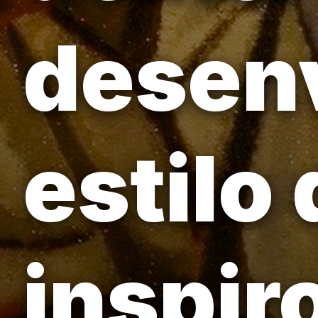
desen
estilo
inspir