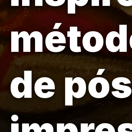
método
de pós
impre