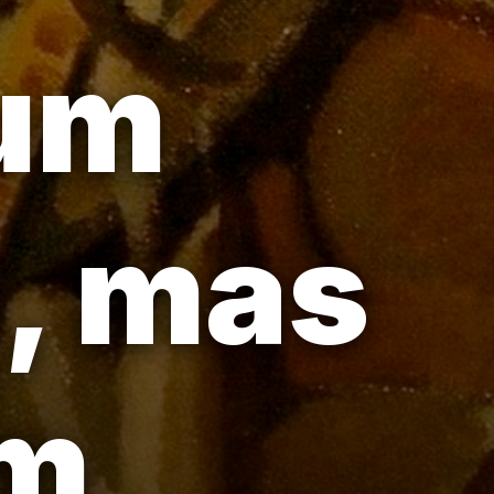
 um
o, mas
em