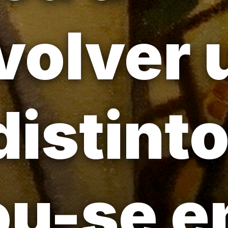
volver
 distint
ou-se 