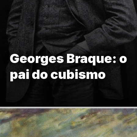
Georges Braque: o
pai do cubismo