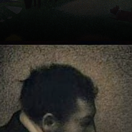
La sua tecnica
innovativa, un
mosaico di
migliaia di
minuscoli punti