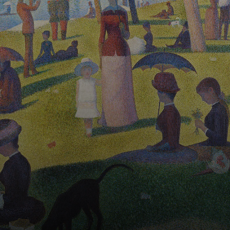
dato vita a
capolavori che
incantano per la
loro precisione
meticolosa e per
un effetto visivo
semplicemente
sbalorditivo.