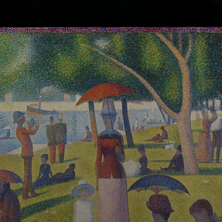
Seurat fu un
pittore francese,
nato nel pieno
fermento della
rivoluzione