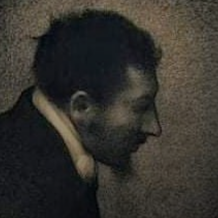
Georges Seurat
iniziò a disegnare
mentre
frequentava la
scuola regolare, e
dal 1875 seguì le
lezioni di scultura