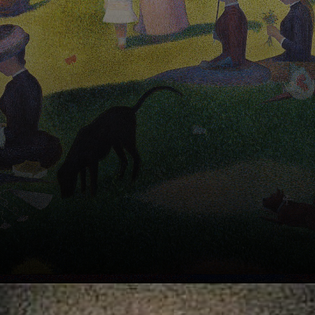
industriale, e fu
lui il fondatore
della scuola
neoimpressionista
francese del XIX
secolo.