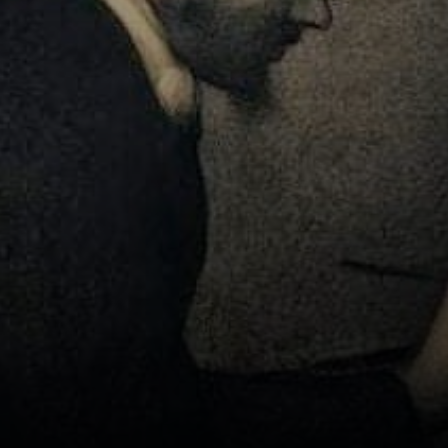
per comporre
immagini vibranti
e ricche di
dettaglio.