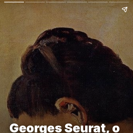
Georges Seurat, o