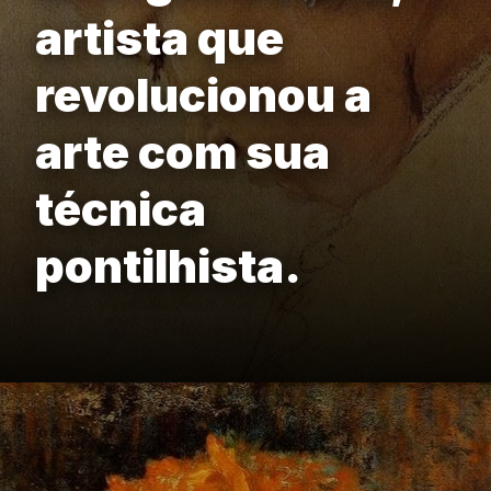
artista que
revolucionou a
arte com sua
técnica
pontilhista.