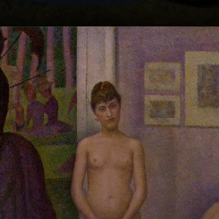
O 'Pferd und
Karren' mostra a
sua técnica de
reduzir os
pinceladas para
um efeito único.