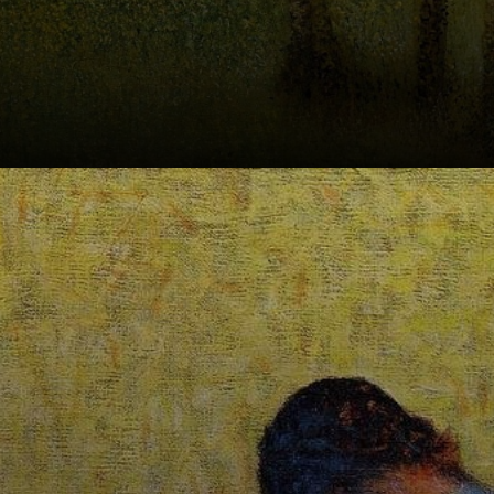
Seu primeiro óleo,
'Blumen in einem
Vasen', foi feito na
École des Beaux-
Arts.