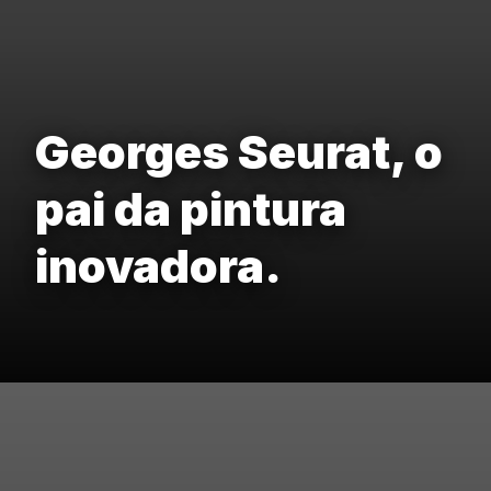
Georges Seurat, o
pai da pintura
inovadora.