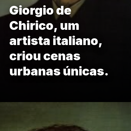
Giorgio de
Chirico, um
artista italiano,
criou cenas
urbanas únicas.