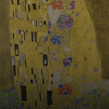
sue pitture
decorative,
spesso con temi
simbolici e erotici.