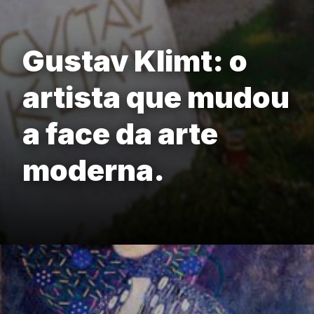
Gustav Klimt: o
artista que mudou
a face da arte
moderna.