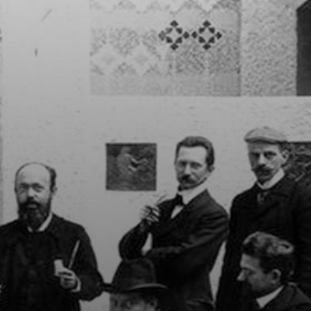
Aos 14 anos, Klimt
começou a
frequentar a
Escola de Artes
Aplicadas, onde
se formou em
1883.