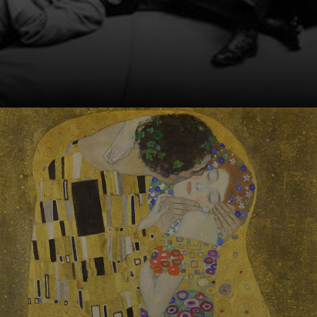
época.
As obras de Klimt
são
caracterizadas