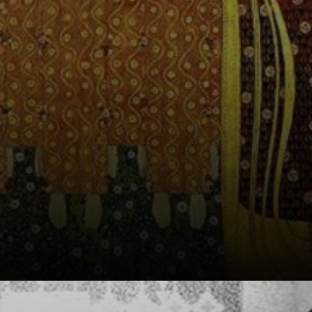
Viena, Klimt foi o
filho de um
gravador de metal
e uma cantora
vienense de baixa
classe social.