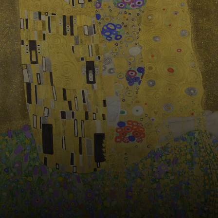
por padrões
ornamentais,
cores vibrantes e
detalhes
minuciosos,
criando um estilo
inconfundível.