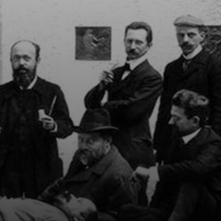
decorativa é
famosa por temas
simbólicos e
eróticos que
refletiam a
riqueza e
complexidade da
sociedade
vienense da