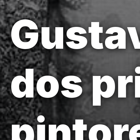
Gustav
dos pr
pintor