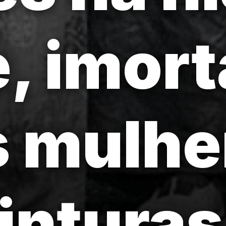
e, imort
s mulhe
inturas