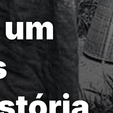
, um
s
stória