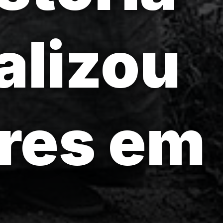
alizou
res em
.