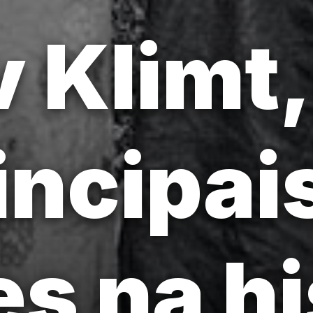
 Klimt
incipai
es na hi