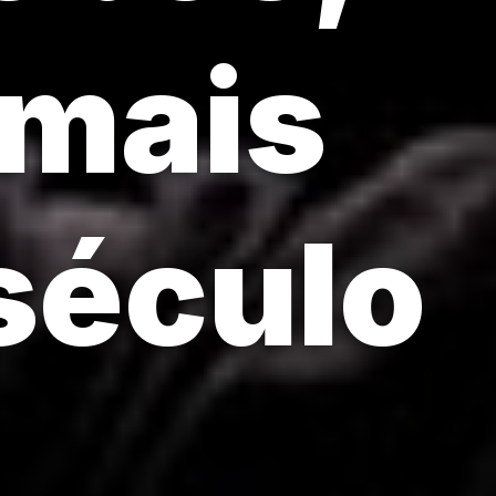
 mais
século