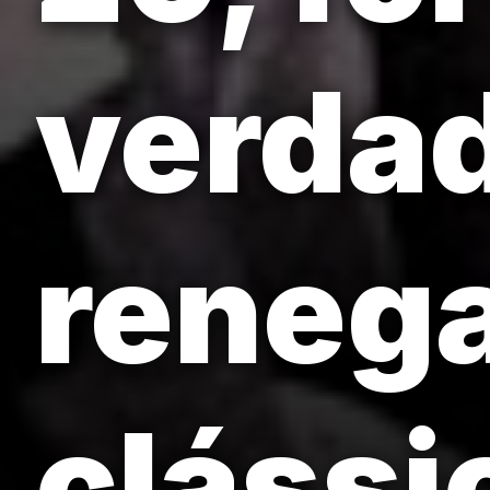
verdad
reneg
clássi