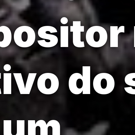
ositor
ivo do 
i um