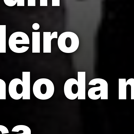
eiro
ado da 
ca.