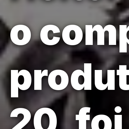
o comp
produt
20, fo