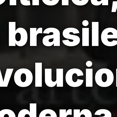
 brasil
volucio
moderna