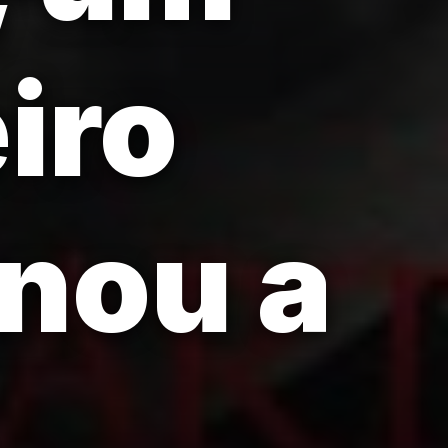
eiro
nou a