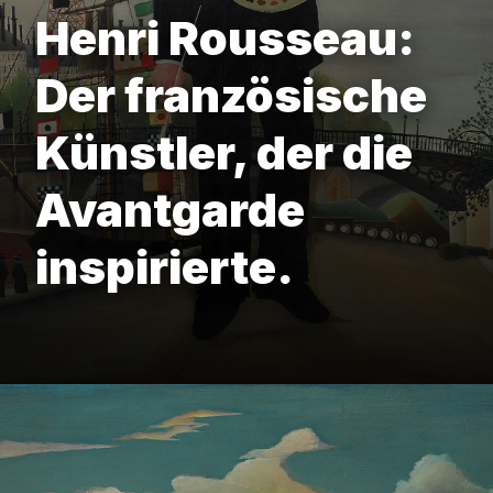
Henri Rousseau:
Der französische
Künstler, der die
Avantgarde
inspirierte.