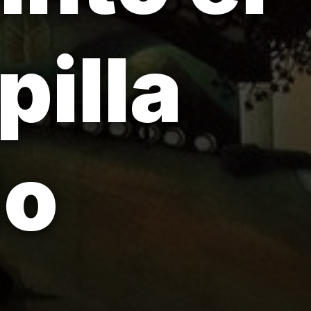
pilla
do