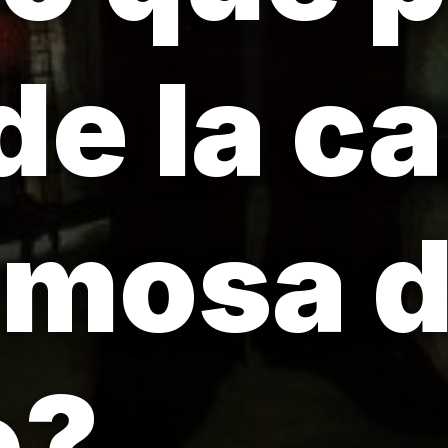
e la ca
amosa 
o?