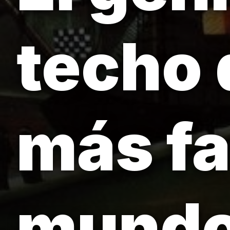
techo d
más f
mund