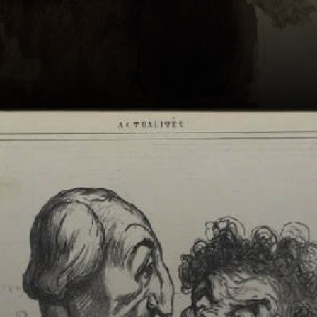
Sus cuadros no
cuajaban, los
críticos ni caso.
Pero en 1851,
volvió a la carga