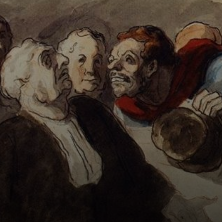
pudo exponer.
Quedó 11º en el
Salón. Eso le dio
un subidón para
pintar.