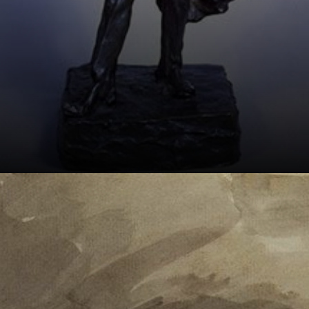
Cayó la
monarquía, y
¡zas!, Daumier