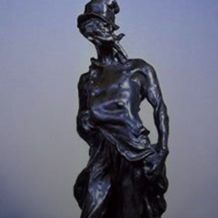
Volvió a Le
Charivari, pero la
vista le fallaba. Y
ojo, rechazó la
Legión de Honor
del gobierno, sin
dudar.