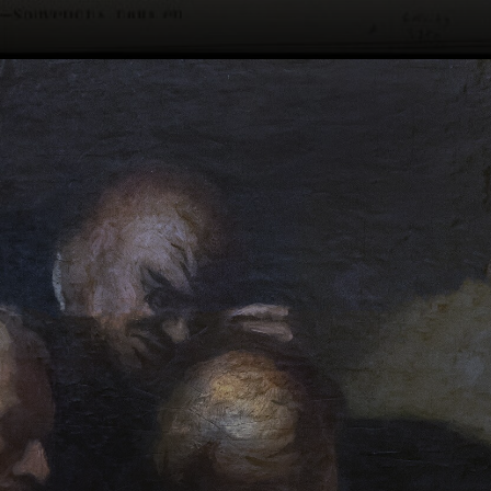
Censura por Luis
Napoleón. Perdió
su curro en Le
Charivari. Tuvo
que pintar
acuarelas, esas sí
vendían bien.