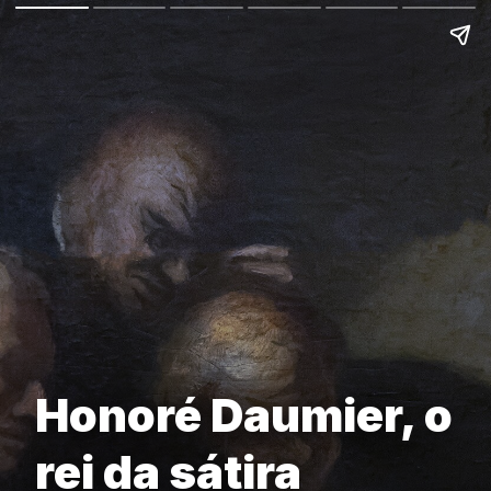
Honoré Daumier, o
rei da sátira