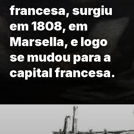
francesa, surgiu
em 1808, em
Marsella, e logo
se mudou para a
capital francesa.