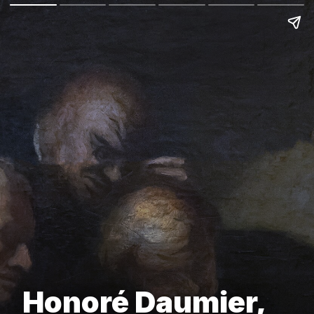
Honoré Daumier,