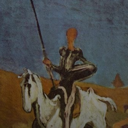
A República,
criada em 1848, é
um exemplo de
sua habilidade em
retratar a vida
política da época.