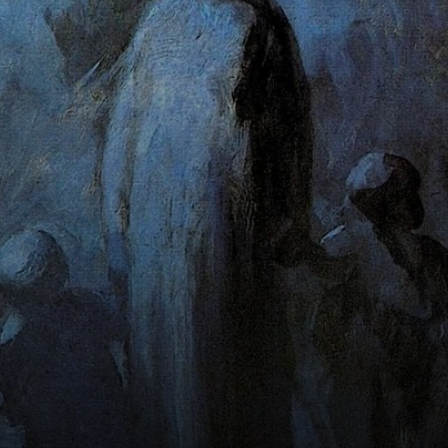
pintor francês que
teve uma grande
influência na obra
de Daumier.