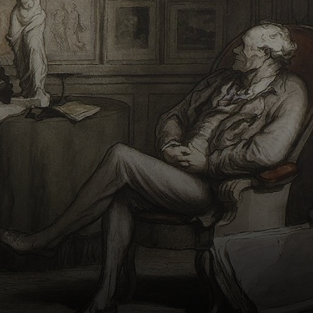
de jornais e
revistas, criando
caricaturas
políticas e
sociais.