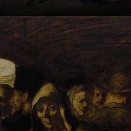
Ele também
produziu uma
série de pinturas,
muitas das quais
retratam a vida
cotidiana dos