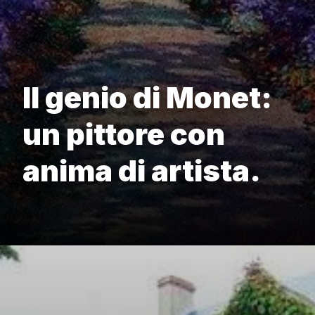
Il genio di Monet:
un pittore con
anima di artista.