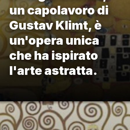
un capolavoro di
Gustav Klimt, è
un'opera unica
che ha ispirato
l'arte astratta.