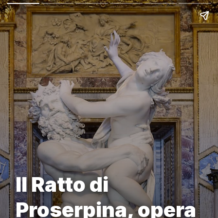
Il Ratto di
Proserpina, opera