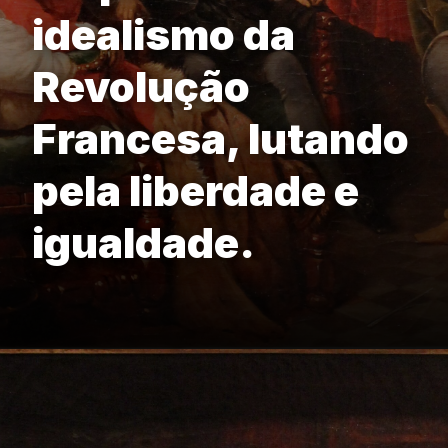
idealismo da
Revolução
Francesa, lutando
pela liberdade e
igualdade.