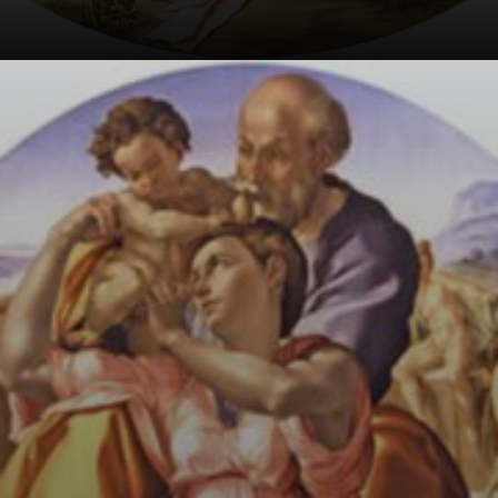
Michelangelo vi
ha riversato
maestria: giochi
di luce e ombra
creano una
composizione
pulsante