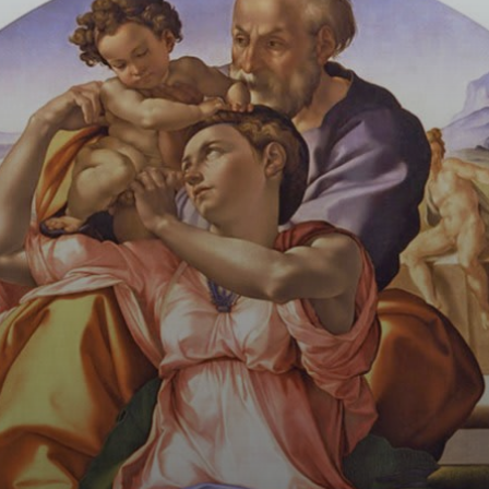
Il Tondo Doni si
erge come
capolavoro della
pittura
occidentale