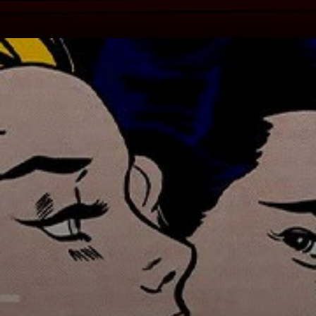
Einige seiner
bekanntesten
Werke stammen
aus der Serie der
frühen 1960er-
Jahre.