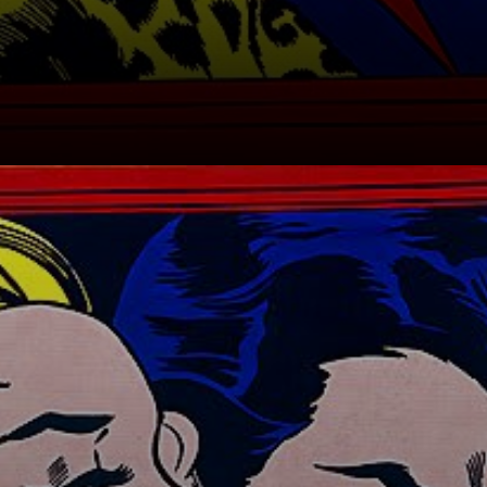
Seine Comic-
Inspirationen
waren glamourös
und doch
distanziert.