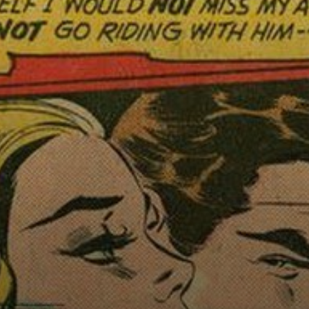
Lichtenstein
kopierte Comic-
Seiten nicht
einfach eins zu
eins.