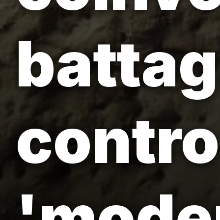
battag
contro 
'mode