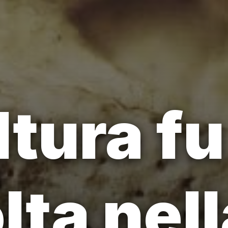
ltura fu
lta nell