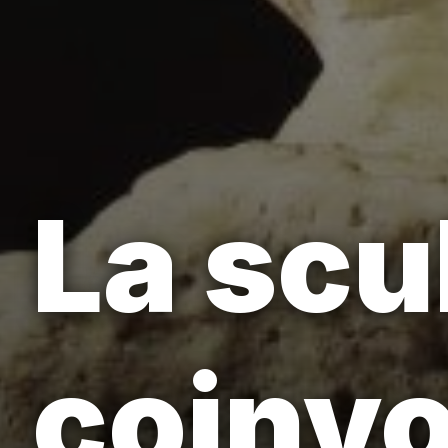
La scu
coinvo