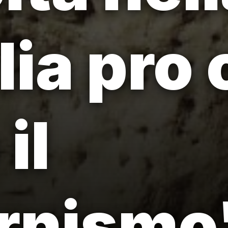
lia pro 
il
rnismo'