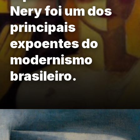
Nery foi um dos
principais
expoentes do
modernismo
brasileiro.