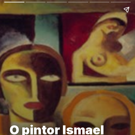
O pintor Ismael