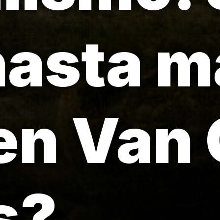
hasta m
en Van
s?