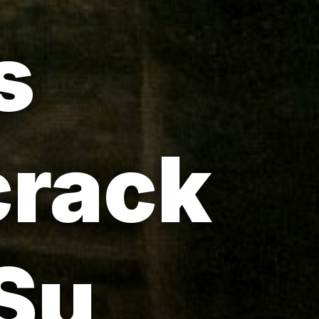
s
crack
 Su