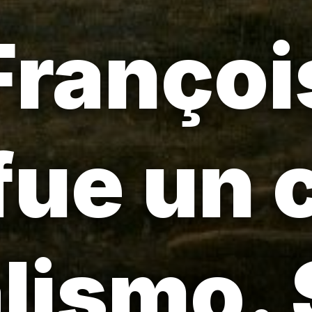
Françoi
 fue un 
alismo.