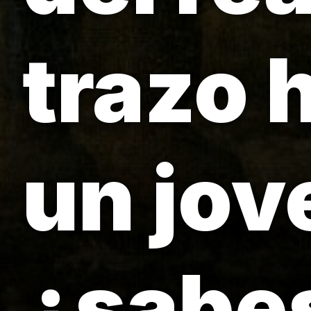
trazo 
un jov
¿sabe