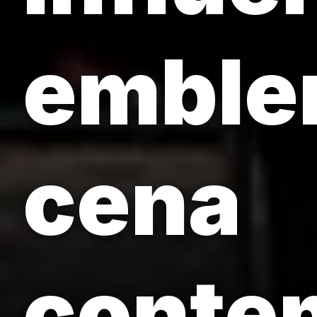
emble
cena
conte