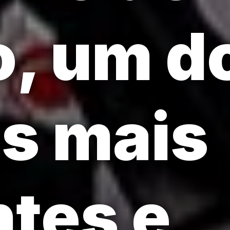
o, um d
as mais
ntes e