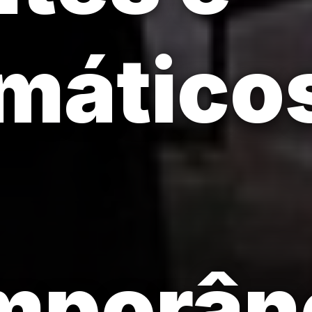
máticos
mporân