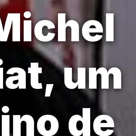
Michel
at, um
lino de