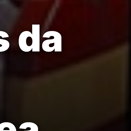
 da
ea.