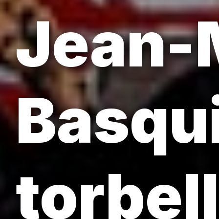
Jean-
Basqui
torbel