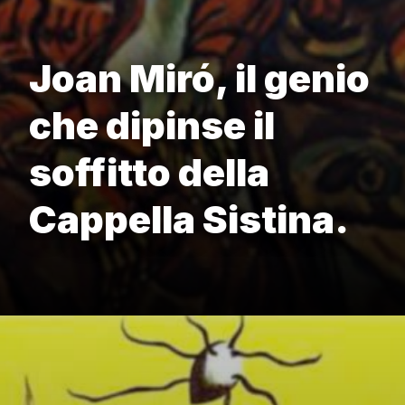
Joan Miró, il genio
che dipinse il
soffitto della
Cappella Sistina.