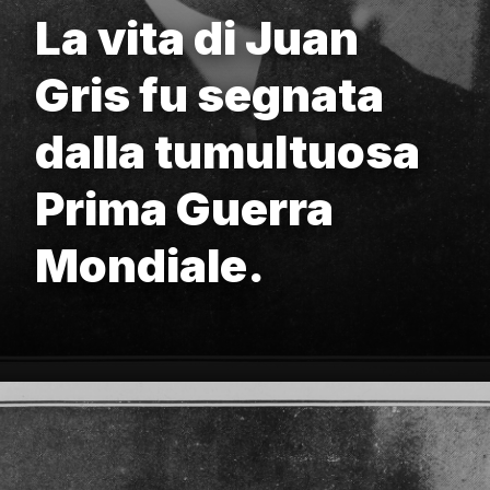
La vita di Juan
Gris fu segnata
dalla tumultuosa
Prima Guerra
Mondiale.